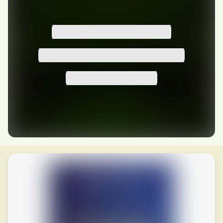
-30% для Вашей программы

в августе 2026
доступно 07 заявок