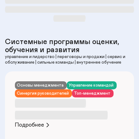
Системные программы оценки, 
обучения и развития
управление и лидерство | переговоры и продажи | сервис и 
обслуживание | сильные команды | внутреннее обучение
Основы менеджмента
Управление командой
Синергия руководителей
Топ-менеджмент
У
п
р
Подробнее
а