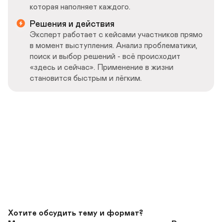
которая наполняет каждого.
Решения и действия
Эксперт работает с кейсами участников прямо 
в момент выступления. Анализ проблематики, 
поиск и выбор решений - всё происходит 
«здесь и сейчас». Применение в жизни 
становится быстрым и лёгким.
Что Вы получите:
🔸Глубокое погружение слушателей
🔸Яркие инсайты, которые запомнят
🔸Высокий рейтинг мероприятия
Хотите обсудить тему и формат? 
