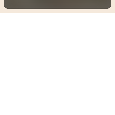
Персональные консультации для 
руководителей и владельцев
Подробнее
Доверяйте нам вместе с лидерами 
рынка
Наши постоянные клиенты с программами более 1 года и 
удовлетворенностью выше 80%