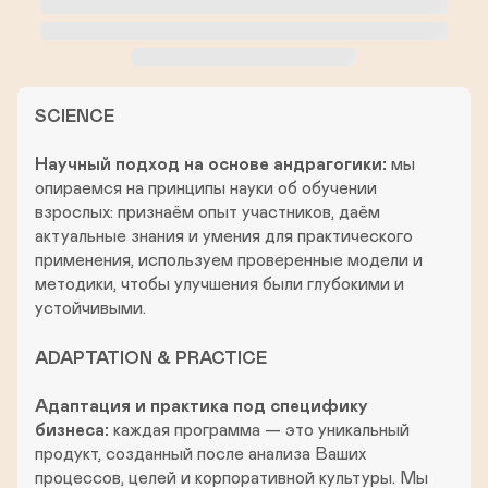
е
з
у
л
ь
SCIENCE

т
а
Научный подход на основе андрагогики:
мы 
т
опираемся на принципы науки об обучении 
взрослых: признаём опыт участников, даём 
актуальные знания и умения для практического 
применения, используем проверенные модели и 
методики, чтобы улучшения были глубокими и 
устойчивыми.
ADAPTATION & PRACTICE

Адаптация и практика под специфику 
бизнеса:
каждая программа — это уникальный 
продукт, созданный после анализа Ваших 
процессов, целей и корпоративной культуры. Мы 