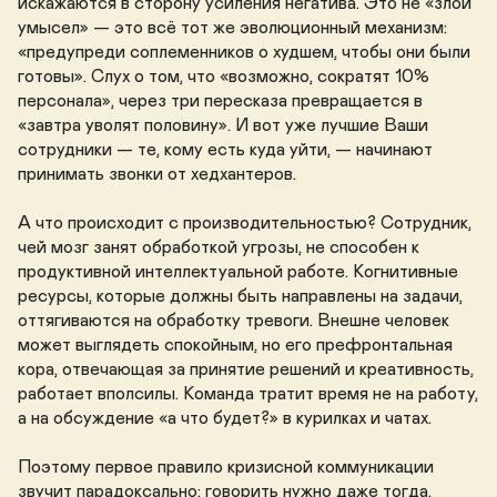
искажаются в сторону усиления негатива. Это не «злой 
умысел» — это всё тот же эволюционный механизм: 
«предупреди соплеменников о худшем, чтобы они были 
готовы». Слух о том, что «возможно, сократят 10% 
персонала», через три пересказа превращается в 
«завтра уволят половину». И вот уже лучшие Ваши 
сотрудники — те, кому есть куда уйти, — начинают 
принимать звонки от хедхантеров.

А что происходит с производительностью? Сотрудник, 
чей мозг занят обработкой угрозы, не способен к 
продуктивной интеллектуальной работе. Когнитивные 
ресурсы, которые должны быть направлены на задачи, 
оттягиваются на обработку тревоги. Внешне человек 
может выглядеть спокойным, но его префронтальная 
кора, отвечающая за принятие решений и креативность, 
работает вполсилы. Команда тратит время не на работу, 
а на обсуждение «а что будет?» в курилках и чатах.

Поэтому первое правило кризисной коммуникации 
звучит парадоксально: говорить нужно даже тогда, 