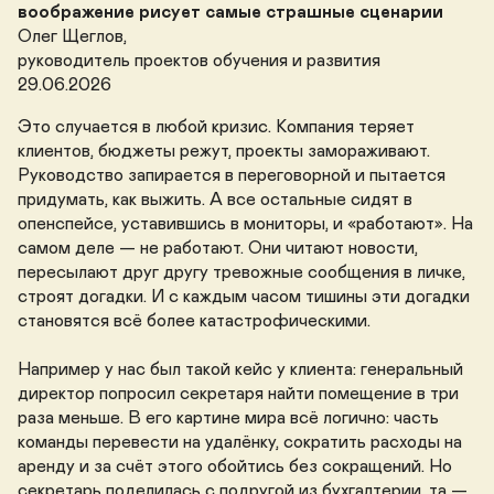
воображение рисует самые страшные сценарии
Олег Щеглов, 

руководитель проектов обучения и развития

29.06.2026
Это случается в любой кризис. Компания теряет 
клиентов, бюджеты режут, проекты замораживают. 
Руководство запирается в переговорной и пытается 
придумать, как выжить. А все остальные сидят в 
опенспейсе, уставившись в мониторы, и «работают». На 
самом деле — не работают. Они читают новости, 
пересылают друг другу тревожные сообщения в личке, 
строят догадки. И с каждым часом тишины эти догадки 
становятся всё более катастрофическими.

Например у нас был такой кейс у клиента: генеральный 
директор попросил секретаря найти помещение в три 
раза меньше. В его картине мира всё логично: часть 
команды перевести на удалёнку, сократить расходы на 
аренду и за счёт этого обойтись без сокращений. Но 
секретарь поделилась с подругой из бухгалтерии, та — 