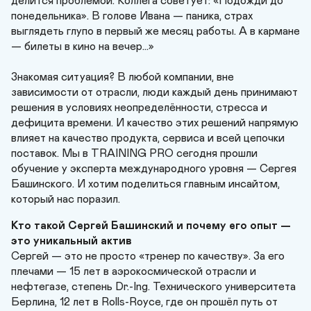
делится проблемой. Коллега советует: «Подожди до 
понедельника». В голове Ивана — паника, страх 
выглядеть глупо в первый же месяц работы. А в кармане 
— билеты в кино на вечер…»

Знакомая ситуация? В любой компании, вне 
зависимости от отрасли, люди каждый день принимают 
решения в условиях неопределённости, стресса и 
дефицита времени. И качество этих решений напрямую 
влияет на качество продукта, сервиса и всей цепочки 
поставок. Мы в TRAINING PRO сегодня прошли 
обучение у эксперта международного уровня — Сергея 
Башинского. И хотим поделиться главным инсайтом, 
который нас поразил.
Кто такой Сергей Башинский и почему его опыт — 
это уникальный актив
Сергей — это не просто «тренер по качеству». За его 
плечами — 15 лет в аэрокосмической отрасли и 
нефтегазе, степень Dr.-Ing. Технического университета 
Берлина, 12 лет в Rolls-Royce, где он прошёл путь от 